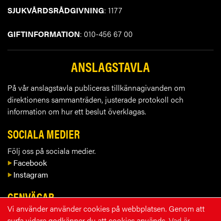
SJUKVÅRDSRÅDGIVNING
: 1177
GIFTINFORMATION
: 010-456 67 00
ANSLAGSTAVLA
På vår anslagstavla publiceras tillkännagivanden om
direktionens sammanträden, justerade protokoll och
information om hur ett beslut överklagas.
SOCIALA MEDIER
Följ oss på sociala medier.
Facebook
Instagram
GENVÄGAR
Vi använder använder cookies på webbplatsen. Genom att
Kontakta oss
surfa vidare godkänner du att cookies används.
Vad är