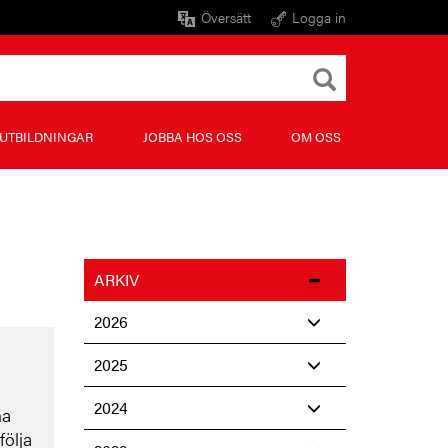
Översätt
Logga in
UTBILDNINGAR
JOBBA HOS OSS
OM OSS
ARKIV
2026
2025
2024
ha
följa