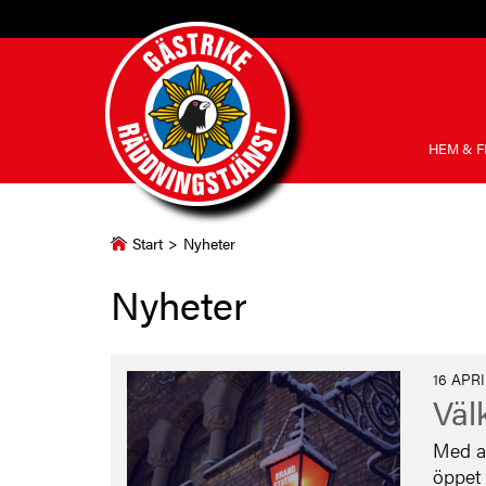
HEM & F
Start
>
Nyheter
Nyheter
16 APRI
Väl
Med an
öppet 