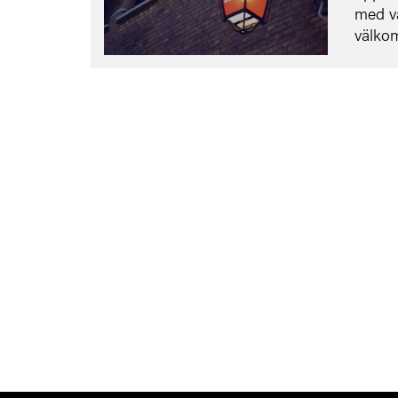
med vå
välkom