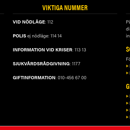
VIKTIGA NUMMER
VID NÖDLÄGE
: 112
P
d
POLIS
ej nödläge: 114 14
in
S
INFORMATION VID KRISER
: 113 13
Fö
SJUKVÅRDSRÅDGIVNING
: 1177
GIFTINFORMATION
: 010-456 67 00
G