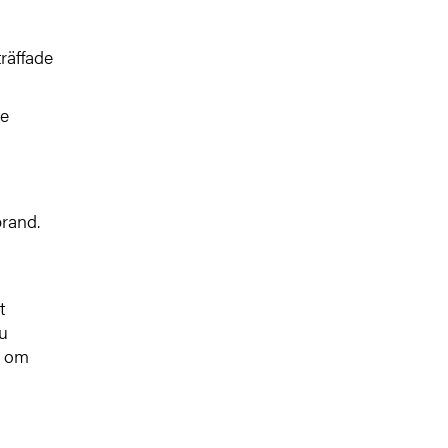
räffade
te
brand.
t
du
n om