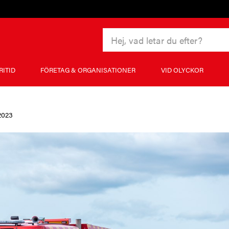
RITID
FÖRETAG & ORGANISATIONER
VID OLYCKOR
2023