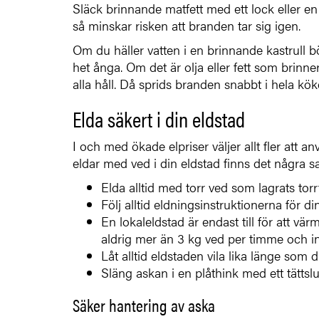
Släck brinnande matfett med ett lock eller en
så minskar risken att branden tar sig igen.
Om du häller vatten i en brinnande kastrull bö
het ånga. Om det är olja eller fett som brinn
alla håll. Då sprids branden snabbt i hela kö
Elda säkert i din eldstad
I och med ökade elpriser väljer allt fler att
eldar med ved i din eldstad finns det några s
Elda alltid med torr ved som lagrats torrt 
Följ alltid eldningsinstruktionerna för di
En lokaleldstad är endast till för att v
aldrig mer än 3 kg ved per timme och in
Låt alltid eldstaden vila lika länge som 
Släng askan i en plåthink med ett tätts
Säker hantering av aska