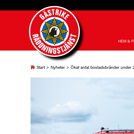
HEM & F
Start
>
Nyheter
>
Ökat antal bostadsbränder under 