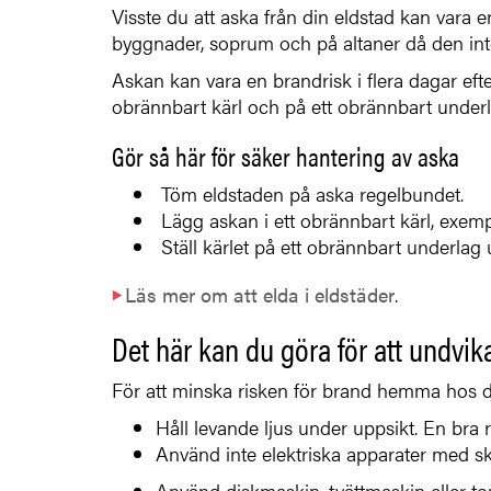
Visste du att aska från din eldstad kan vara en
byggnader, soprum och på altaner då den inte 
Askan kan vara en brandrisk i flera dagar efter 
obrännbart kärl och på ett obrännbart underl
Gör så här för säker hantering av aska
Töm eldstaden på aska regelbundet.
Lägg askan i ett obrännbart kärl, exemp
Ställ kärlet på ett obrännbart underlag 
Läs mer om att elda i eldstäder
.
Det här kan du göra för att undvik
För att minska risken för brand hemma hos di
Håll levande ljus under uppsikt. En bra r
Använd inte elektriska apparater med sk
Använd diskmaskin, tvättmaskin eller to