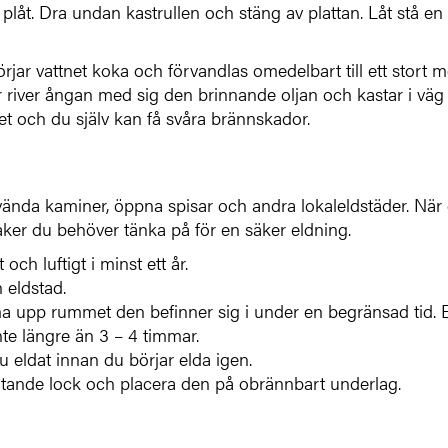
 plåt. Dra undan kastrullen och stäng av plattan. Låt stå en
rjar vattnet koka och förvandlas omedelbart till ett stort 
er river ångan med sig den brinnande oljan och kastar i väg
ket och du själv kan få svåra brännskador.
 använda kaminer, öppna spisar och andra lokaleldstäder. När
aker du behöver tänka på för en säker eldning.
och luftigt i minst ett år.
n eldstad.
ärma upp rummet den befinner sig i under en begränsad tid. 
te längre än 3 – 4 timmar.
du eldat innan du börjar elda igen.
lutande lock och placera den på obrännbart underlag.