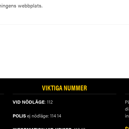
ningens webbplats.
VIKTIGA NUMMER
VID NÖDLÄGE
: 112
P
d
POLIS
ej nödläge: 114 14
in
S