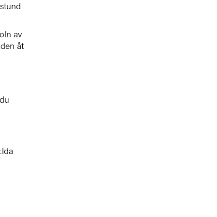
 stund
moln av
 den åt
 du
Elda