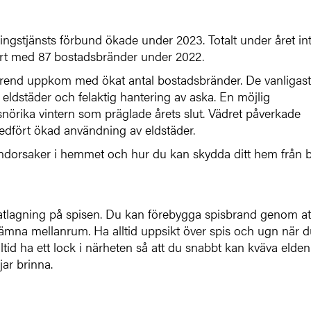
gstjänsts förbund ökade under 2023. Totalt under året int
fört med 87 bostadsbränder under 2022.
 trend uppkom med ökat antal bostadsbränder. De vanligas
 eldstäder och felaktig hantering av aska. En möjlig
nörika vintern som präglade årets slut. Vädret påverkade
medfört ökad användning av eldstäder.
andorsaker i hemmet och hur du kan skydda ditt hem från 
tlagning på spisen. Du kan förebygga spisbrand genom at
jämna mellanrum. Ha alltid uppsikt över spis och ugn när 
lltid ha ett lock i närheten så att du snabbt kan kväva elde
jar brinna.