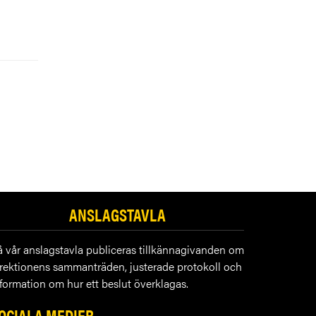
ANSLAGSTAVLA
å vår anslagstavla publiceras tillkännagivanden om
irektionens sammanträden, justerade protokoll och
formation om hur ett beslut överklagas.
OCIALA MEDIER