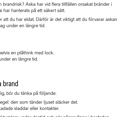
 brandrisk? Aska har vid flera tillfällen orsakat bränder i
har hanterats på ett säkert sätt.
att du har eldat. Därför är det viktigt att du förvarar askan 
ag under en längre tid.
elvis en plåthink med lock.
under en längre tid.
a brand
g, bör du tänka på följande:
egel: den som tänder ljuset släcker det.
adade sladdar eller kontakter.
rktumlare under dagtid och när någon finns i bostaden.