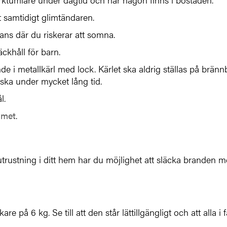
 samtidigt glimtändaren.
ans där du riskerar att somna.
ckhåll för barn.
e i metallkärl med lock. Kärlet ska aldrig ställas på bränn
aska under mycket lång tid.
l.
mmet
.
utrustning i ditt hem har du möjlighet att släcka branden 
 på 6 kg. Se till att den står lättillgängligt och att alla i 