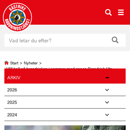
Start
>
Nyheter
>
Håll koll på brandrisken i sommar med appen Brandrisk Ute
ARKIV
2026
2025
2024