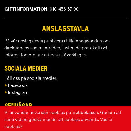
GIFTINFORMATION
: 010-456 67 00
ANSLAGSTAVLA
På vår anslagstavla publiceras tillkännagivanden om
direktionens sammanträden, justerade protokoll och
information om hur ett beslut överklagas.
SOCIALA MEDIER
Följ oss på sociala medier.
Facebook
Instagram
GENVÄGAR
Vi använder använder cookies på webbplatsen. Genom att
Kontakta oss
surfa vidare godkänner du att cookies används.
Vad är
Lediga tjänster
cookies?
Blanketter