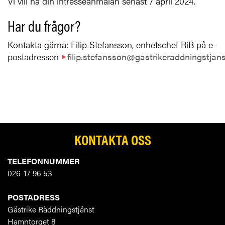
Vi vill ha din intresseanmälan senast 7 april 2024.
Har du frågor?
Kontakta gärna: Filip Stefansson, enhetschef RiB på e-
postadressen
filip.stefansson@gastrikeraddningstjans
KONTAKTA OSS
TELEFONNUMMER
026-17 96 53
POSTADRESS
Gästrike Räddningstjänst
Hamntorget 8